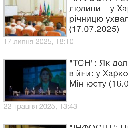
людини – у Ха
річницю ухва
(17.07.2025)
17 липня 2025, 18:10
"ТСН": Як дол
війни: у Харк
Мін'юсту (16.
22 травня 2025, 13:43