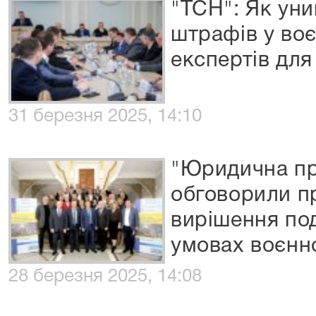
"ТСН": Як ун
штрафів у воє
експертів для 
31 березня 2025, 14:10
"Юридична пр
обговорили п
вирішення под
умовах воєнно
28 березня 2025, 14:08