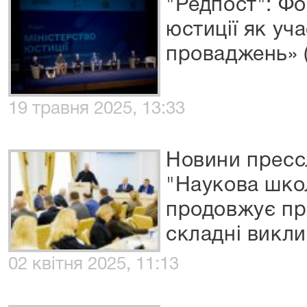
"Редпост": Фо
юстиції як уч
проваджень» (
19 травня 2025, 13:33
Новини прес
"Наукова шко
продовжує пр
складні виклик
02 квітня 2025, 11:13