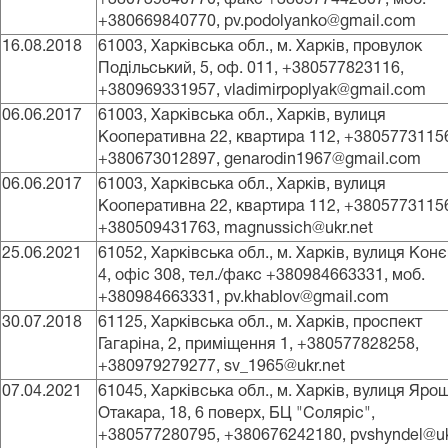
+380669840770, pv.podolyanko@gmail.com
16.08.2018
61003, Харківська обл., м. Харків, провулок
Подільський, 5, оф. 011, +380577823116,
+380969331957, vladimirpoplyak@gmail.com
06.06.2017
61003, Харківська обл., Харків, вулиця
Кооперативна 22, квартира 112, +3805773115
+380673012897, genarodin1967@gmail.com
06.06.2017
61003, Харківська обл., Харків, вулиця
Кооперативна 22, квартира 112, +3805773115
+380509431763, magnussich@ukr.net
25.06.2021
61052, Харківська обл., м. Харків, вулиця Конє
4, офіс 308, тел./факс +380984663331, моб.
+380984663331, pv.khablov@gmail.com
30.07.2018
61125, Харківська обл., м. Харків, проспект
Гагаріна, 2, приміщення 1, +380577828258,
+380979279277, sv_1965@ukr.net
07.04.2021
61045, Харківська обл., м. Харків, вулиця Яро
Отакара, 18, 6 поверх, БЦ "Соляріс",
+380577280795, +380676242180, pvshyndel@uk