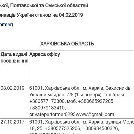
кої, Полтавської та Сумської областей
навців України станом на 04.02.2019
former
)
ХАРКІВСЬКА ОБЛАСТЬ
Дата видачі
Адреса офісу
посвідчення
08.02.2019
61001, Харківська обл., м. Харків, Захисників
України майдан, 7/8 (1-й поверх), тел./факс
+380577173300, моб. +380665927205,
+380979133410,
privateperformer0293wvvw@gmail.com
27.10.2017
61001, Харківська обл., м. Харків, вулиця Мол
18, 25, +380577325206, +380984500326,