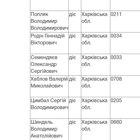
Попляк
діє
Харківська
0211
Володимир
обл.
Володимирович
Родін Геннадій
діє
Харківська
0034
Вікторович
обл.
Семендяєв
діє
Харківська
0033
Олександр
обл.
Сергійович
Хаблов Валерій
діє
Харківська
0708
Миколайович
обл.
Цимбал Сергій
діє
Харківська
0205
Володимирович
обл.
Шиндель
діє
Харківська
0660
Володимир
обл.
Анатолійович