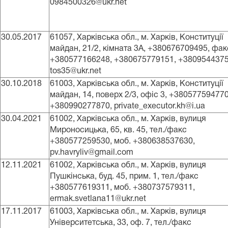
0984500326@ukr.net
30.05.2017
61057, Харківська обл., м. Харків, Конституції
майдан, 21/2, кімната 3А, +380676709495, фак
+380577166248, +380675779151, +3809544375
tos35@ukr.net
30.10.2018
61003, Харківська обл., м. Харків, Конституції
майдан, 14, поверх 2/3, офіс 3, +380577594770
+380990277870, private_executor.kh@i.ua
30.04.2021
61002, Харківська обл., м. Харків, вулиця
Мироносицька, 65, кв. 45, тел./факс
+380577259530, моб. +380638537630,
pv.havryliv@gmail.com
12.11.2021
61002, Харківська обл., м. Харків, вулиця
Пушкінська, буд. 45, прим. 1, тел./факс
+380577619311, моб. +380737579311,
ermak.svetlana11@ukr.net
17.11.2017
61003, Харківська обл., м. Харків, вулиця
Університетська, 33, оф. 7, тел./факс