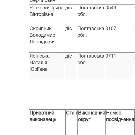
Сергійович
Роткевич Ірина
діє
Полтавська
0549
Вікторівна
обл.
Скрипник
діє
Полтавська
0107
Володимир
обл.
Леонідович
Ясінська
діє
Полтавська
0711
Наталія
обл.
Юріївна
Приватний
Стан
Виконавчий
Номер
виконавець
округ
посвідчення