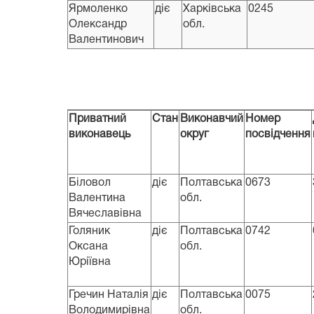
Ярмоленко
діє
Харківська
0245
Олександр
обл.
Валентинович
Приватний
Стан
Виконавчий
Номер
виконавець
округ
посвідчення
Біловол
діє
Полтавська
0673
Валентина
обл.
Вячеславівна
Голяник
діє
Полтавська
0742
Оксана
обл.
Юріївна
Гречин Наталія
діє
Полтавська
0075
Володимирівна
обл.