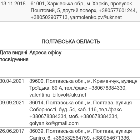
13.11.2018
61001, Харківська обл., м. Харків, провулок
Поштовий, 5, другий поверх, +380577601244,
+380502907713, yarmolenko.pv@ukr.net
ПОЛТАВСЬКА ОБЛАСТЬ
Дата видачі
Адреса офісу
посвідчення
30.04.2021
39600, Полтавська обл., м. Кременчук, вулиця
Троїцька, 89 А, тел./факс +380678384330,
valentina_bilovol@ukr.net
09.09.2021
36014, Полтавська обл., м. Полтава, вулиця
Соборності, буд. 54, каб. 116, тел./факс
+380678384334, моб. +380678384334,
golyaniko@gmail.com
26.06.2017
36039, Полтавська обл., м. Полтава, вулиця
Сапіго, 6, +380532564759, +380954671336,