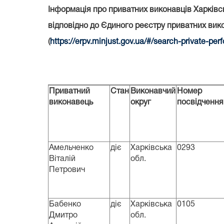
Інформація про приватних виконавців Харківсь
відповідно до Єдиного реєстру приватних вико
(
https://erpv.minjust.gov.ua/#/search-private-per
Приватний
Стан
Виконавчий
Номер
виконавець
округ
посвідчення
Амельченко
діє
Харківська
0293
Віталій
обл.
Петрович
Бабенко
діє
Харківська
0105
Дмитро
обл.