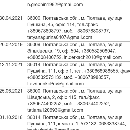
n.grechin1982@gmail.com
30.04.2021
36000, Полтавська обл., м. Полтава, вулиця
Пушкіна, 45, офіс 114, тел./факс
+380678808797, моб. +380678808797,
tetyanagurina0407@gmail.com
26.02.2019
36009, Полтавська обл., м. Полтава, вулиця
Зіньківська, 19, оф. 504, +380532508047,
+380508400752, in.derkach2010@gmail.com
12.11.2021
36014, Полтавська обл., м. Полтава, вулиця
Пушкіна, 111, офіс 1, тел. +380668988555, фак
+380532573132, моб. +380678988557,
LavrinenkoPriv@gmail.com
25.06.2021
36000, Полтавська обл., м. Полтава, вулиця
Шведська, 2, офіс 415, тел./факс
+380674402252, моб. +380674402252,
tatiana120693@gmail.com
01.10.2018
36014, Полтавська обл., м. Полтава, вулиця
Пушкіна, 111, кімната 1, 573132, 0683338744,