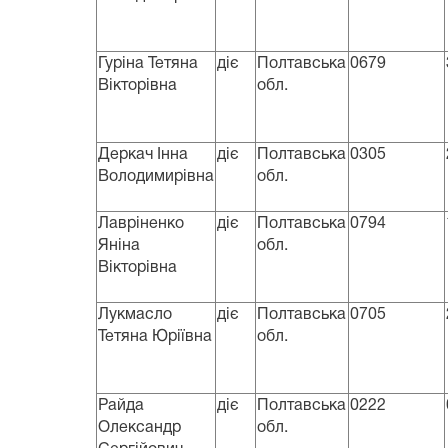
Гуріна Тетяна
діє
Полтавська
0679
Вікторівна
обл.
Деркач Інна
діє
Полтавська
0305
Володимирівна
обл.
Лавріненко
діє
Полтавська
0794
Яніна
обл.
Вікторівна
Лукмасло
діє
Полтавська
0705
Тетяна Юріївна
обл.
Райда
діє
Полтавська
0222
Олександр
обл.