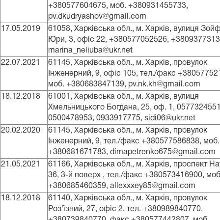
+380577604675, моб. +380931455733,
pv.dkudryashov@gmail.com
17.05.2019
61058, Харківська обл., м. Харків, вулиця Зой
Юри, 3, офіс 22, +380577052526, +3809377313
marina_neliuba@ukr.net
22.07.2021
61145, Харківська обл., м. Харків, провулок
Інженерний, 9, офіс 105, тел./факс +38057752
моб. +380683847139, pv.nk.kh@gmail.com
18.12.2018
61001, Харківська обл., м. Харків, вулиця
Хмельницького Богдана, 25, оф. 1, 0577324551
0500478953, 0933917775, sidi06@ukr.net
20.02.2020
61145, Харківська обл., м. Харків, провулок
Інженерний, 9, тел./факс +380577586838, моб.
+380681671783, dimapetrenko675@gmail.com
21.05.2021
61166, Харківська обл., м. Харків, проспект На
36, 3-й поверх , тел./факс +380573416900, моб
+380685460359, allexxxey85@gmail.com
18.12.2018
61140, Харківська обл., м. Харків, провулок
Роз'їзний, 27, офіс 2, тел. +380989840770,
+380739840770, факс +380577442807, моб.