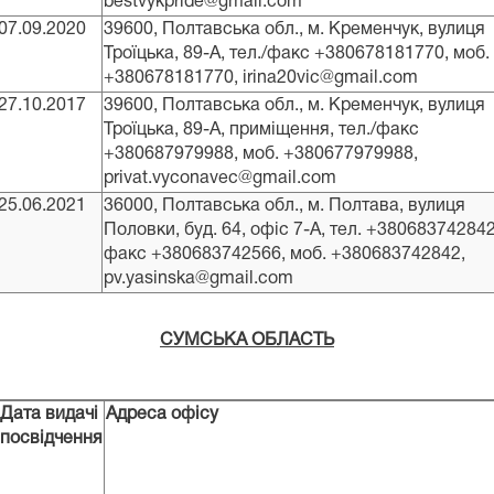
bestvykpride@gmail.com
07.09.2020
39600, Полтавська обл., м. Кременчук, вулиця
Троїцька, 89-А, тел./факс +380678181770, моб.
+380678181770, irina20vic@gmail.com
27.10.2017
39600, Полтавська обл., м. Кременчук, вулиця
Троїцька, 89-А, приміщення, тел./факс
+380687979988, моб. +380677979988,
privat.vyconavec@gmail.com
25.06.2021
36000, Полтавська обл., м. Полтава, вулиця
Половки, буд. 64, офіс 7-А, тел. +380683742842
факс +380683742566, моб. +380683742842,
pv.yasinska@gmail.com
СУМСЬКА ОБЛАСТЬ
Дата видачі
Адреса офісу
посвідчення