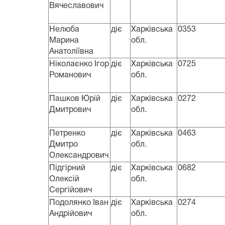
Вячеславович
Нелюба
діє
Харківська
0353
Марина
обл.
Анатоліївна
Ніколаєнко Ігор
діє
Харківська
0725
Романович
обл.
Пашков Юрій
діє
Харківська
0272
Дмитрович
обл.
Петренко
діє
Харківська
0463
Дмитро
обл.
Олександрович
Підгірний
діє
Харківська
0682
Олексій
обл.
Сергійович
Подолянко Іван
діє
Харківська
0274
Андрійович
обл.