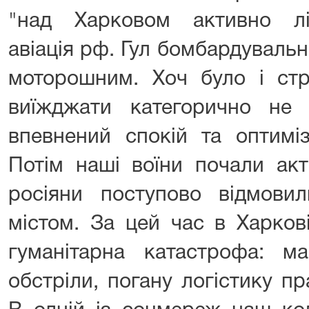
"над Харковом активно лі
авіація рф. Гул бомбардуваль
моторошним. Хоч було і ст
виїжджати категорично не 
впевнений спокій та оптиміз
Потім наші воїни почали акт
росіяни поступово відмовил
містом. За цей час в Харков
гуманітарна катастрофа: ма
обстріли, погану логістику п