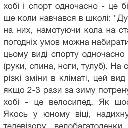
хобі і спорт одночасно - це бі
ще коли навчався в школі: "Д
на них, намотуючи кола на ст
погодніх умов можна набирати
цьому виді спорту одночасно з
(руки, спина, ноги, тулуб). На 
різкі зміни в кліматі, цей вид
якщо 2-3 рази за зиму потрену
хобі - це велосипед. Як шос
Якось у юному віці, надихн
телевізору велобагатоденк