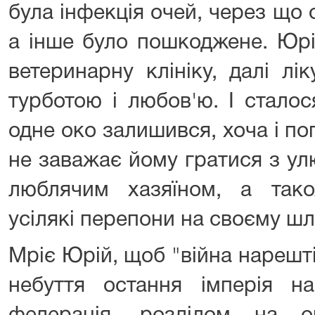
була інфекція очей, через що 
а інше було пошкоджене. Юрій
ветеринарну клініку, далі лі
турботою і любов'ю. І сталос
одне око залишився, хоча і пог
не заважає йому гратися з у
люблячим хазяїном, а так
усілякі перепони на своєму шл
Мріє Юрій, щоб "війна нарешті
небуття остання імперія на