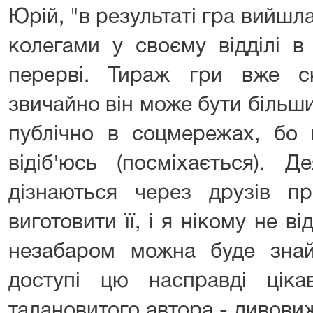
Юрій, "в результаті гра вийшла
колегами у своєму відділі в
перерві. Тираж гри вже с
звичайно він може бути більшим
публічно в соцмережах, бо 
відіб'юсь (посміхається). Д
дізнаються через друзів п
виготовити її, і я нікому не 
незабаром можна буде зна
доступі цю насправді ціка
талановитого автора - дивови