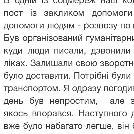
В одній із соцмереж наш ко
пост із закликом допомоги
допомоги людям - розвозу по мі
Був організований гуманітарн
куди люди писали, дзвонили 
ліках. Залишали свою зворотн
було доставити. Потрібні бул
транспортом. Я одразу погод
день був непростим, але за
якось впорався. Наступного д
вже було набагато легше, він 