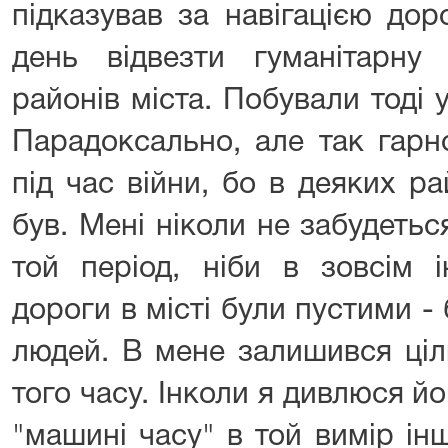
підказував за навігацією дор
день відвезти гуманітарну
районів міста. Побували тоді 
Парадоксально, але так гарно
під час війни, бо в деяких р
був. Мені ніколи не забудеть
той період, ніби в зовсім 
дороги в місті були пустими - 
людей. В мене залишився ціли
того часу. Інколи я дивлюся йо
"машині часу" в той вимір ін