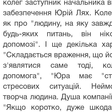
колег заступник начальника в
забезпечення Юрій Лях. Коле
як про "людину, на яку завж
будь-яких питань, він ні
допомозі". І ще декілька ха
"Складається враження, що йо
з'являтися саме тоді, к
допомога", "Юра має "ст
стресових ситуацій. Нейм
творча людина. Душа компанії
"Якщо коротко, дуже шкод