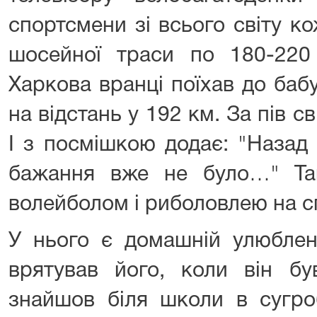
спортсмени зі всього світу ко
шосейної траси по 180-220
Харкова вранці поїхав до баб
на відстань у 192 км. За пів с
І з посмішкою додає: "Назад
бажання вже не було…" Та
волейболом і риболовлею на сп
У нього є домашній улюблен
врятував його, коли він б
знайшов біля школи в сугроб