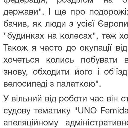
федерація, розділом на о
держави". І ще про подорожі:
бачив, як люди з усієї Європ
"будинках на колесах", теж х
Також я часто до окупації ві
хочеться колись побувати 
знову, обходити його і об'їз
велосипеді з палаткою".
У вільний від роботи час він с
судову тематику "UNO Femida
апеляційному адміністратив