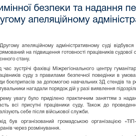
имінної безпеки та надання п
гому апеляційному адміністр
Другому апеляційному адміністративному суді відбувся 
рямований на підвищення готовності працівників судової с
єнного стану.
д час зустрічі фахівці Міжрегіонального центру гумані
ацівників суду з правилами безпечної поведінки в умова
ди боєприпасів за допомогою навчальних 3Д стендів та ро
тувальники нагадали порядок дій у разі виявлення підозріл
рему увагу було приділено практичним заняттям з нада
асть всі присутні працівники суду. Також до проведен
алізують себе після військової служби.
хід був організований громадською організацією «Т
еранів через розмінування.