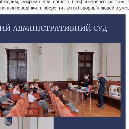
обхідним, зокрема для нашого прифронтового регіону. 
ечної поведінки та зберегти життя і здоров’я людей в умо