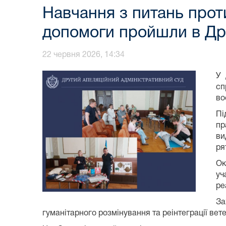
Навчання з питань прот
допомоги пройшли в Дру
22 червня 2026, 14:34
У 
сп
во
Пі
пр
ви
ря
Ок
уч
ре
За
гуманітарного розмінування та реінтеграції вет