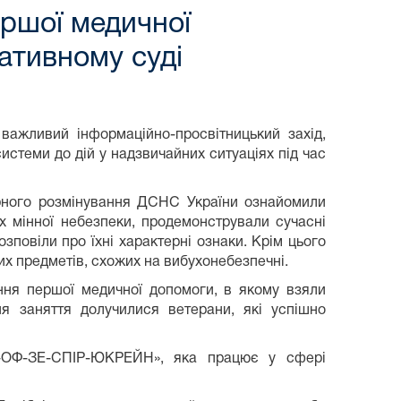
ершої медичної
ативному суді
важливий інформаційно-просвітницький захід,
истеми до дій у надзвичайних ситуаціях під час
тарного розмінування ДСНС України ознайомили
х мінної небезпеки, продемонстрували сучасні
зповіли про їхні характерні ознаки. Крім цього
их предметів, схожих на вибухонебезпечні.
ння першої медичної допомоги, в якому взяли
ня заняття долучилися ветерани, які успішно
ІП-ОФ-ЗЕ-СПІР-ЮКРЕЙН», яка працює у сфері