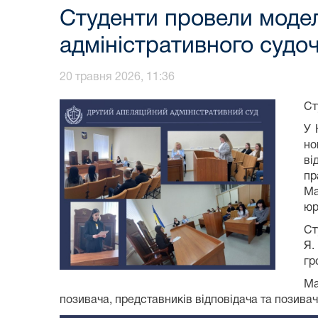
Студенти провели модел
адміністративного судо
20 травня 2026, 11:36
Ст
У 
но
ві
пр
Ма
юр
Ст
Я.
гр
Ма
позивача, представників відповідача та позивач