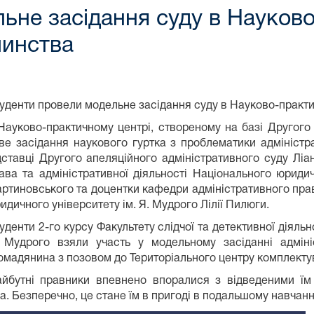
ьне засідання суду в Науков
чинства
уденти провели модельне засідання суду в Науково-практи
Науково-практичному центрі, створеному на базі Другого
ве засідання наукового гуртка з проблематики адміністр
дставці Другого апеляційного адміністративного суду Лі
ава та адміністративної діяльності Національного юриди
ртиновського та доцентки кафедри адміністративного прав
идичного університету ім. Я. Мудрого Лілії Пилюги.
уденти 2-го курсу Факультету слідчої та детективної діяль
 Мудрого взяли участь у модельному засіданні адмініс
омадянина з позовом до Територіального центру комплектув
йбутні правники впевнено впоралися з відведеними їм 
а. Безперечно, це стане їм в пригоді в подальшому навчанні