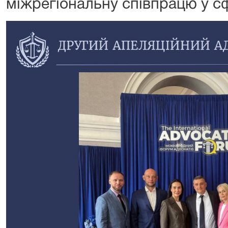
міжрегіональну співпрацю у с