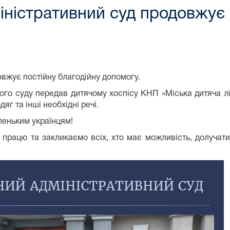
іністративний суд продовжує 
вжує постійну благодійну допомогу.
ого суду передав дитячому хоспісу КНП «Міська дитяча лік
яг та інші необхідні речі.
леньким українцям!
рацю та закликаємо всіх, хто має можливість, долучати